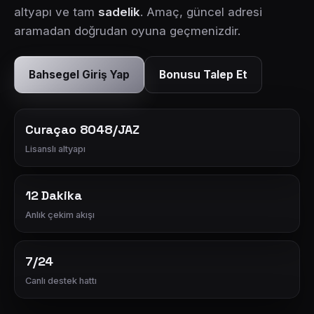
altyapı ve tam
sadelik
. Amaç, güncel adresi
aramadan doğrudan oyuna geçmenizdir.
Bahsegel Giriş Yap
Bonusu Talep Et
Curaçao 8048/JAZ
Lisanslı altyapı
12 Dakika
Anlık çekim akışı
7/24
Canlı destek hattı