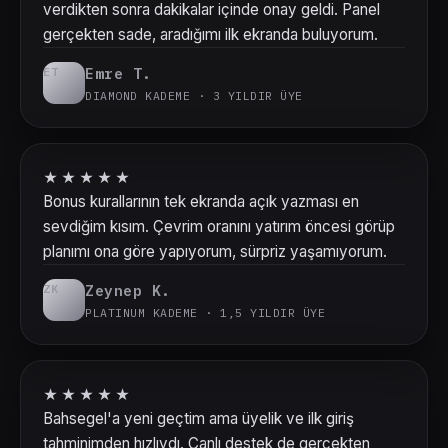
verdikten sonra dakikalar içinde onay geldi. Panel
gerçekten sade, aradığımı ilk ekranda buluyorum.
Emre T.
ET
DIAMOND KADEME · 3 YILDIR ÜYE
★★★★★
Bonus kurallarının tek ekranda açık yazması en
sevdiğim kısım. Çevrim oranını yatırım öncesi görüp
planımı ona göre yapıyorum, sürpriz yaşamıyorum.
Zeynep K.
ZK
PLATINUM KADEME · 1,5 YILDIR ÜYE
★★★★★
Bahsegel'a yeni geçtim ama üyelik ve ilk giriş
tahminimden hızlıydı. Canlı destek de gerçekten