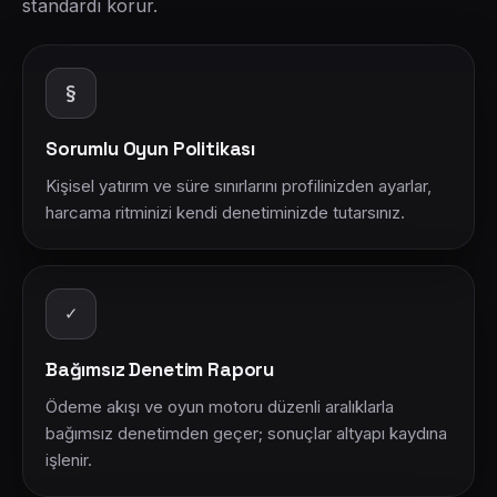
standardı korur.
§
Sorumlu Oyun Politikası
Kişisel yatırım ve süre sınırlarını profilinizden ayarlar,
harcama ritminizi kendi denetiminizde tutarsınız.
✓
Bağımsız Denetim Raporu
Ödeme akışı ve oyun motoru düzenli aralıklarla
bağımsız denetimden geçer; sonuçlar altyapı kaydına
işlenir.