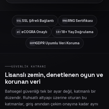
SSL Şifreli Bağlantı
RNG Sertifikası
SSL
RNG
eCOGRA Onaylı
18+ Yaş Doğrulama
eC
18+
GDPR Uyumlu Veri Koruma
GDPR
GÜVENLIK KATMANI
Lisanslı zemin, denetlenen oyun ve
korunan veri
Bahsegel güvenliği tek bir ayar değil, katmanlı bir
düzendir. Ruhsatlı altyapı üzerine oturan bu
katmanlar, giriş anından çekim onayına kadar aynı