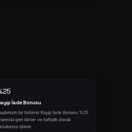
%25
ayıp İade Bonusu
aybınızın bir bölümü Kayıp İade Bonusu %25
ranında geri döner ve haftalık olarak
esabınıza işlenir.