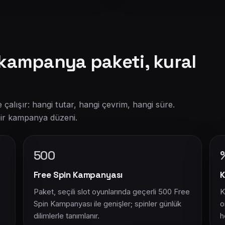
 kampanya paketi, kural
 çalışır: hangi tutar, hangi çevrim, hangi süre.
ir kampanya düzeni.
500
Free Spin Kampanyası
K
Paket, seçili slot oyunlarında geçerli 500 Free
K
Spin Kampanyası ile genişler; spinler günlük
o
dilimlerle tanımlanır.
h