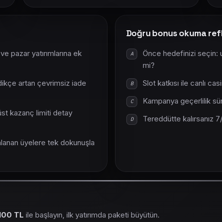
Doğru bonus okuma refl
e pazar yatırımlarına ek
Önce hedefinizi seçin:
A
mi?
kçe artan çevrimsiz iade
Slot katkısı ile canlı ca
B
Kampanya geçerlilik sür
C
st kazanç limiti detay
Tereddütte kalırsanız 7/
D
lanan üyelere tek dokunuşla
 100 TL
ile başlayın, ilk yatırımda paketi büyütün.