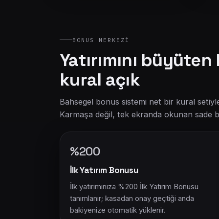
BONUS MERKEZI
Yatırımını büyüten
kural açık
Bahsegel bonus sistemi net bir kural setiyle
Karmaşa değil, tek ekranda okunan sade b
%200
İlk Yatırım Bonusu
İlk yatırımınıza %200 İlk Yatırım Bonusu
tanımlanır; kasadan onay geçtiği anda
bakiyenize otomatik yüklenir.