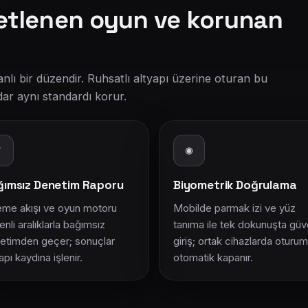
netlenen oyun ve korunan
anlı bir düzendir. Ruhsatlı altyapı üzerine oturan bu
ar aynı standardı korur.
✓
◉
ğımsız Denetim Raporu
Biyometrik Doğrulama
me akışı ve oyun motoru
Mobilde parmak izi ve yüz
nli aralıklarla bağımsız
tanıma ile tek dokunuşta güv
etimden geçer; sonuçlar
giriş; ortak cihazlarda oturum
apı kaydına işlenir.
otomatik kapanır.