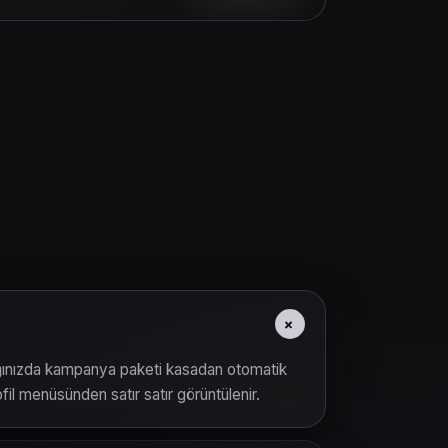
+
ptığınızda kampanya paketi kasadan otomatik
il menüsünden satır satır görüntülenir.