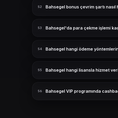
Bahsegel bonus çevrim şartı nasıl 
S2
Bahsegel'da para çekme işlemi ka
S3
Bahsegel hangi ödeme yöntemlerini
S4
Bahsegel hangi lisansla hizmet ver
S5
Bahsegel VIP programında cashback
S6