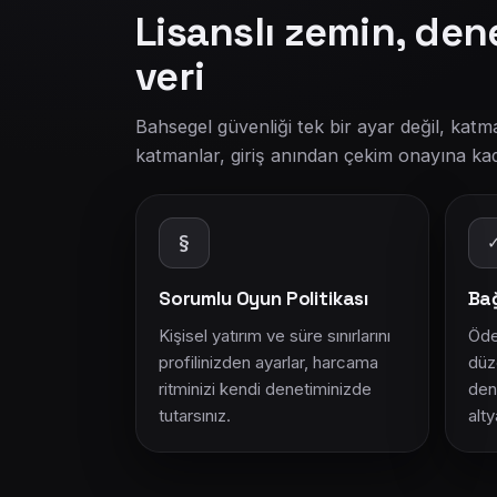
Lisanslı zemin, de
veri
Bahsegel güvenliği tek bir ayar değil, katm
katmanlar, giriş anından çekim onayına kad
§
Sorumlu Oyun Politikası
Ba
Kişisel yatırım ve süre sınırlarını
Öde
profilinizden ayarlar, harcama
düze
ritminizi kendi denetiminizde
den
tutarsınız.
alty