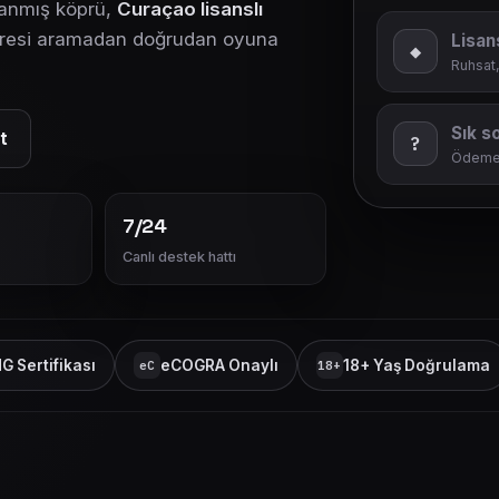
lanmış köprü,
Curaçao lisanslı
dresi aramadan doğrudan oyuna
Lisan
◆
Ruhsat
Sık s
t
?
Ödeme,
7/24
Canlı destek hattı
G Sertifikası
eCOGRA Onaylı
18+ Yaş Doğrulama
eC
18+