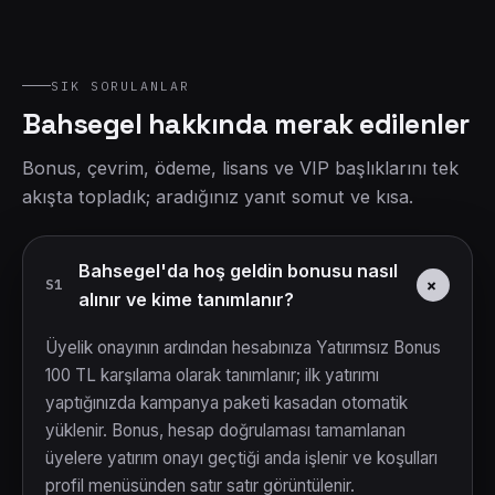
SIK SORULANLAR
Bahsegel hakkında merak edilenler
Bonus, çevrim, ödeme, lisans ve VIP başlıklarını tek
akışta topladık; aradığınız yanıt somut ve kısa.
Bahsegel'da hoş geldin bonusu nasıl
+
S1
alınır ve kime tanımlanır?
Üyelik onayının ardından hesabınıza Yatırımsız Bonus
100 TL karşılama olarak tanımlanır; ilk yatırımı
yaptığınızda kampanya paketi kasadan otomatik
yüklenir. Bonus, hesap doğrulaması tamamlanan
üyelere yatırım onayı geçtiği anda işlenir ve koşulları
profil menüsünden satır satır görüntülenir.