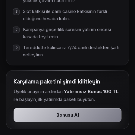
yüksek çevrim hacmi mi?
Slot katkısı ile canlı casino katkısının farklı
B
olduğunu hesaba katın.
Kampanya geçerlilik süresini yatırım öncesi
C
kasada teyit edin.
Tereddütte kalırsanız 7/24 canlı destekten şartı
D
netleştirin.
Karşılama paketini şimdi kilitleyin
Üyelik onayının ardından
Yatırımsız Bonus 100 TL
ile başlayın, ilk yatırımda paketi büyütün.
Bonusu Al