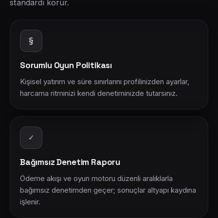
standardı korur.
§
Sorumlu Oyun Politikası
Kişisel yatırım ve süre sınırlarını profilinizden ayarlar,
harcama ritminizi kendi denetiminizde tutarsınız.
✓
Bağımsız Denetim Raporu
Ödeme akışı ve oyun motoru düzenli aralıklarla
bağımsız denetimden geçer; sonuçlar altyapı kaydına
işlenir.