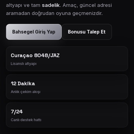
altyapı ve tam
sadelik
. Amaç, güncel adresi
aramadan doğrudan oyuna geçmenizdir.
Bahsegel Giriş Yap
Bonusu Talep Et
Curaçao 8048/JAZ
Lisanslı altyapı
12 Dakika
Anlık çekim akışı
7/24
Canlı destek hattı