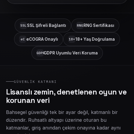
SSL Şifreli Bağlantı
RNG Sertifikası
SSL
RNG
eCOGRA Onaylı
18+ Yaş Doğrulama
eC
18+
GDPR Uyumlu Veri Koruma
GDPR
GÜVENLIK KATMANI
Lisanslı zemin, denetlenen oyun ve
korunan veri
Bahsegel güvenliği tek bir ayar değil, katmanlı bir
düzendir. Ruhsatlı altyapı üzerine oturan bu
katmanlar, giriş anından çekim onayına kadar aynı