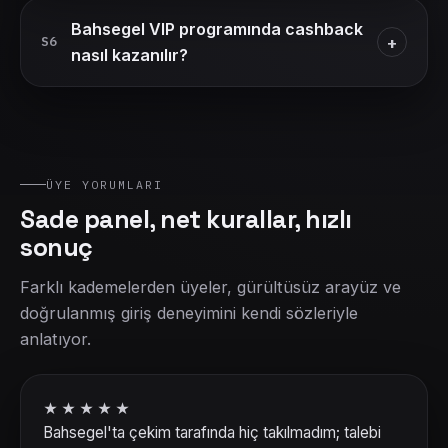
Bahsegel VIP programında cashback
+
S6
nasıl kazanılır?
ÜYE YORUMLARI
Sade panel, net kurallar, hızlı
sonuç
Farklı kademelerden üyeler, gürültüsüz arayüz ve
doğrulanmış giriş deneyimini kendi sözleriyle
anlatıyor.
★★★★★
Bahsegel'ta çekim tarafında hiç takılmadım; talebi